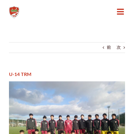
Skip
to
content
前
次
U-14 TRM