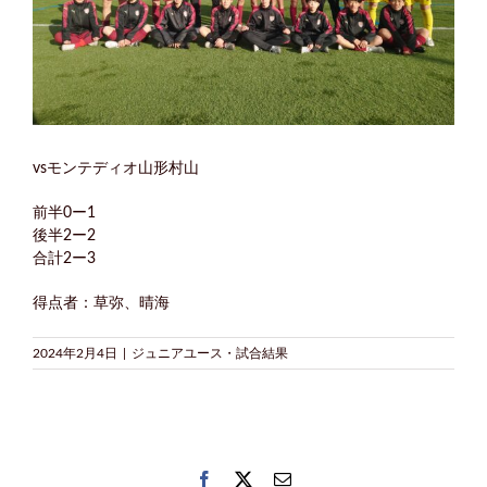
vsモンテディオ山形村山
前半0ー1
後半2ー2
合計2ー3
得点者：草弥、晴海
2024年2月4日
|
ジュニアユース・試合結果
Facebook
Twitter
電