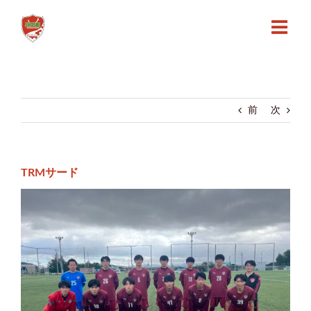
Skip
to
content
前
次
TRMサード