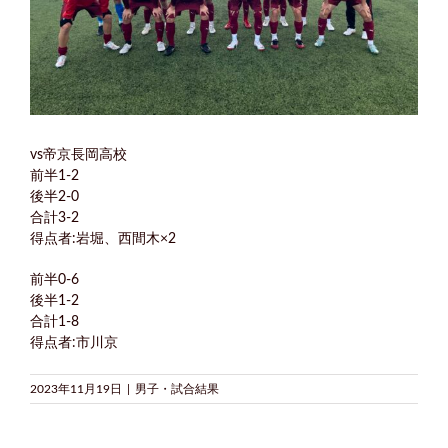
vs帝京長岡高校
前半1-2
後半2-0
合計3-2
得点者:岩堀、西間木×2
前半0-6
後半1-2
合計1-8
得点者:市川京
2023年11月19日
|
男子・試合結果