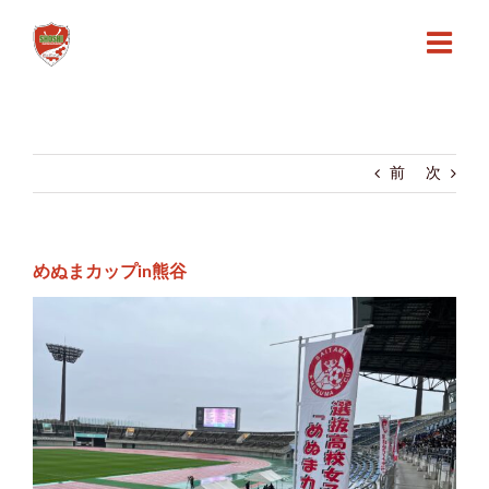
Skip
to
content
前
次
めぬまカップin熊谷