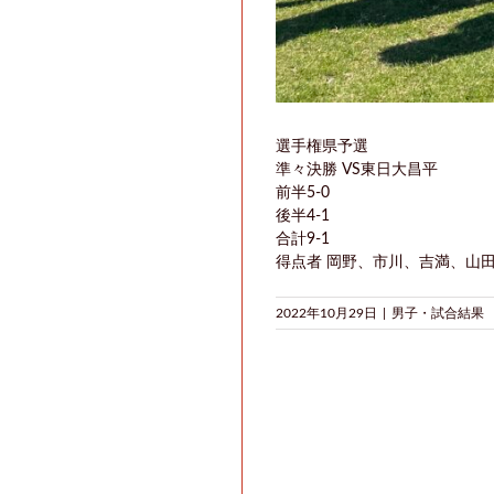
選手権県予選
準々決勝 VS東日大昌平
前半5-0
後半4-1
合計9-1
得点者 岡野、市川、吉満、山田
2022年10月29日
|
男子・試合結果