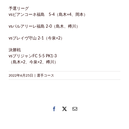
予選リーグ
vsビアンコーネ福島 5-4（島木×4、岡本）
vsパルアリーレ福島 2-0（島木、樽川）
vsブレイヴ守山 2-1（今泉×2）
決勝戦
vsブリジャンFC 5-5 PK1-3
（島木×2、今泉×2、樽川）
2022年6月25日
|
選手コース
Facebook
Twitter
電
子
メ
ー
ル