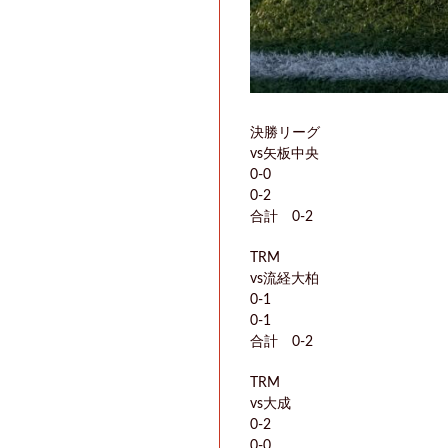
決勝リーグ
vs矢板中央
0-0
0-2
合計 0-2
TRM
vs流経大柏
0-1
0-1
合計 0-2
TRM
vs大成
0-2
0-0