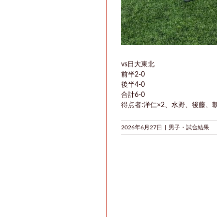
vs日大東北
前半2-0
後半4-0
合計6-0
得点者:洋仁×2、水野、後藤、
2026年6月27日
|
男子・試合結果