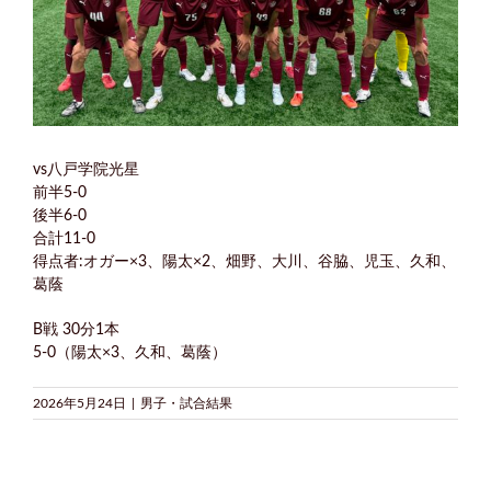
vs八戸学院光星
前半5-0
後半6-0
合計11-0
得点者:オガー×3、陽太×2、畑野、大川、谷脇、児玉、久和、
葛蔭
B戦 30分1本
5-0（陽太×3、久和、葛蔭）
2026年5月24日
|
男子・試合結果