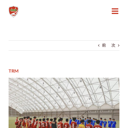
Skip
to
content
前
次
TRM