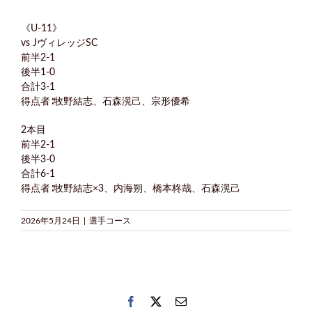
《U-11》
vs JヴィレッジSC
前半2-1
後半1-0
合計3-1
得点者∶牧野結志、石森滉己、宗形優希
2本目
前半2-1
後半3-0
合計6-1
得点者∶牧野結志×3、内海朔、橋本柊哉、石森滉己
2026年5月24日
|
選手コース
Facebook
Twitter
電