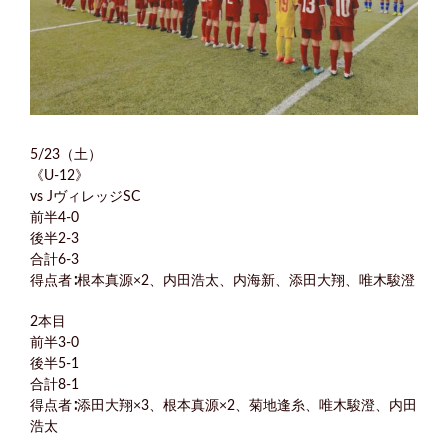
5/23（土）
《U-12》
vs JヴィレッジSC
前半4-0
後半2-3
合計6-3
得点者∶根本真源×2、内田浩太、内海新、添田大翔、唯木駿澄
2本目
前半3-0
後半5-1
合計8-1
得点者∶添田大翔×3、根本真源×2、菊地逢糸、唯木駿澄、内田
浩太