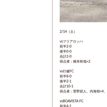
2/14（土）
vsフリアロッハ
前半2-0
後半0-0
合計2-0
得点者：橋本柊哉×2
vs行健FC
前半8-0
後半2-1
合計10-1
得点者：菅野碧人、内海朔×4
vsBOAVISTA FC
前半4-1