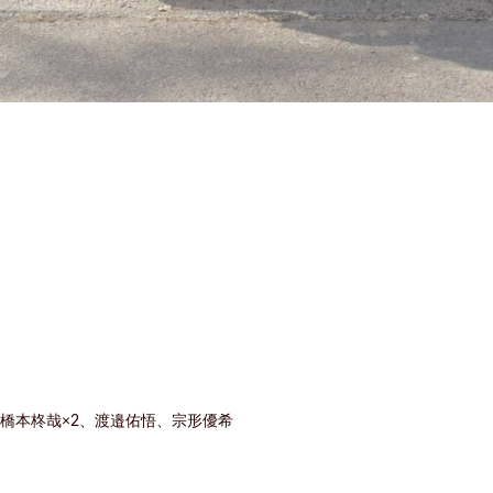
、橋本柊哉×2、渡邉佑悟、宗形優希