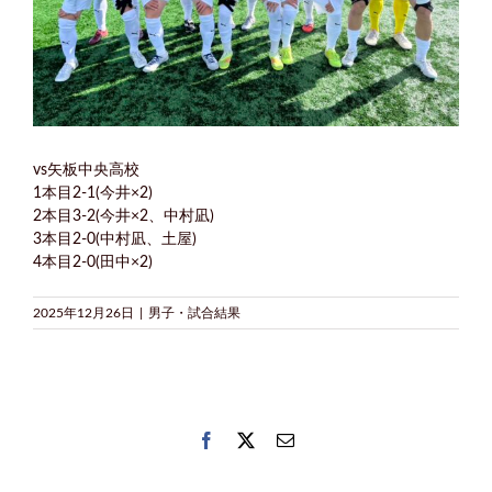
vs矢板中央高校
1本目2-1(今井×2)
2本目3-2(今井×2、中村凪)
3本目2-0(中村凪、土屋)
4本目2-0(田中×2)
2025年12月26日
|
男子・試合結果
Facebook
Twitter
電
子
メ