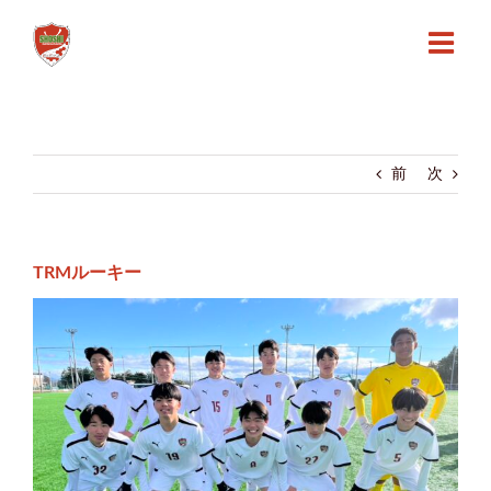
Skip
to
content
前
次
TRMルーキー