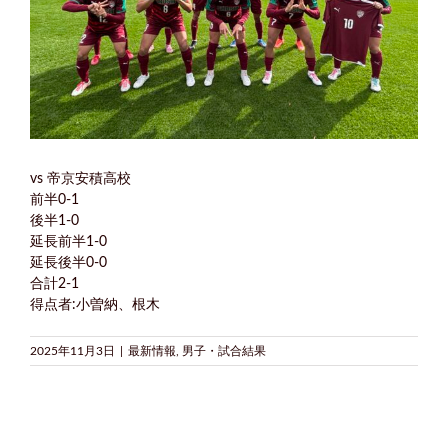
vs 帝京安積高校
前半0-1
後半1-0
延長前半1-0
延長後半0-0
合計2-1
得点者:小曽納、根木
2025年11月3日
|
最新情報
,
男子・試合結果