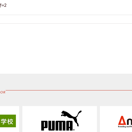
×2
SOR