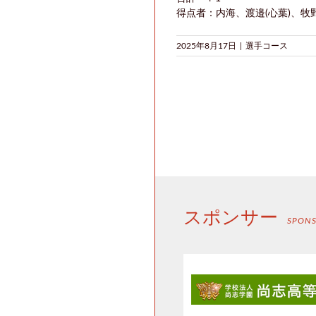
得点者：内海、渡邉(心葉)、牧野
2025年8月17日
|
選手コース
スポンサー
SPON