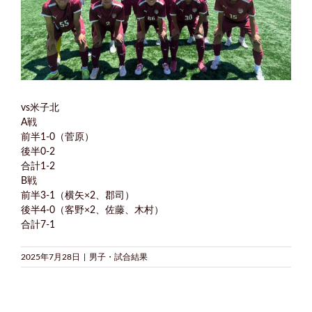
vs米子北
A戦
前半1-0（菅原）
後半0-2
合計1-2
B戦
前半3-1（横矢×2、郡司）
後半4-0（客野×2、佐藤、木村）
合計7-1
2025年7月28日
|
男子・試合結果