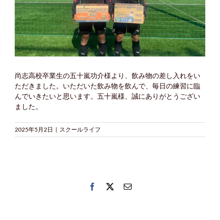
尚志高校卒業生の五十嵐功介様より、飲み物の差し入れをい
ただきました。いただいた飲み物を飲んで、毎日の練習に臨
んでいきたいと思います。五十嵐様、誠にありがとうござい
ました。
2025年5月2日
|
スクールライフ
Facebook
Twitter
電
子
メ
ー
ル