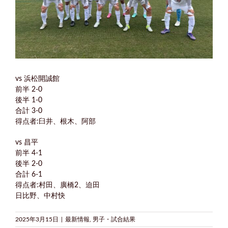
vs 浜松開誠館
前半 2-0
後半 1-0
合計 3-0
得点者:臼井、根木、阿部
vs 昌平
前半 4-1
後半 2-0
合計 6-1
得点者:村田、廣橋2、迫田
日比野、中村快
2025年3月15日
|
最新情報
,
男子・試合結果