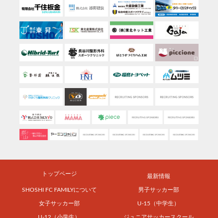
トップページ
最新情報
SHOSHI FC FAMILYについて
男子サッカー部
女子サッカー部
U-15（中学生）
U-12（小学生）
ジュニアサッカースクール