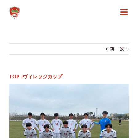
Skip
to
content
前
次
TOP Jヴィレッジカップ