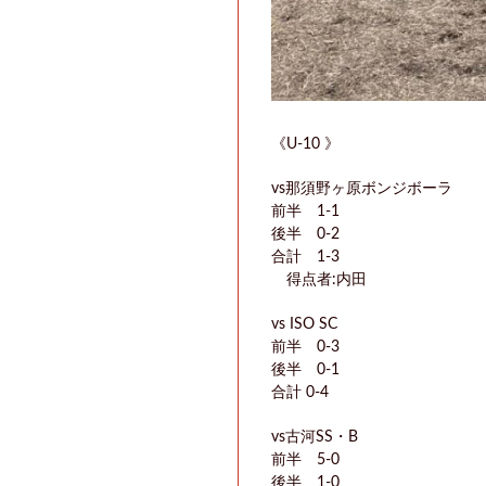
《U-10 》
vs那須野ヶ原ボンジボーラ
前半 1-1
後半 0-2
合計 1-3
得点者:内田
vs ISO SC
前半 0-3
後半 0-1
合計 0-4
vs古河SS・B
前半 5-0
後半 1-0