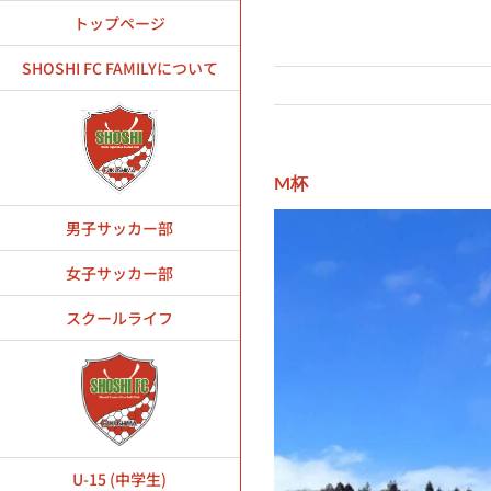
Skip
トップページ
to
content
SHOSHI FC FAMILYについて
M杯
男子サッカー部
女子サッカー部
スクールライフ
U-15 (中学生)