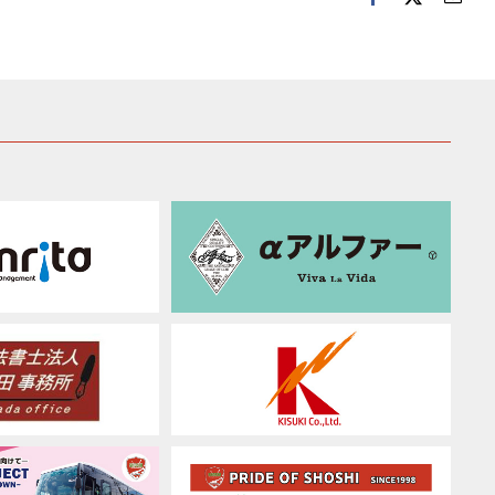
子
メ
ー
ル