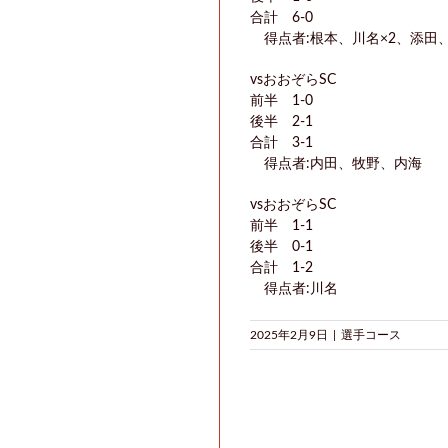
合計 6-0
得点者:根本、川名×2、添田
vsおおぞらSC
前半 1-0
後半 2-1
合計 3-1
得点者:内田、牧野、内海
vsおおぞらSC
前半 1-1
後半 0-1
合計 1-2
得点者:川名
2025年2月9日
|
選手コース