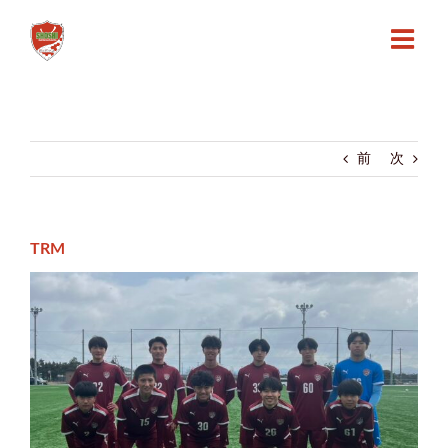
Skip
to
content
前
次
TRM